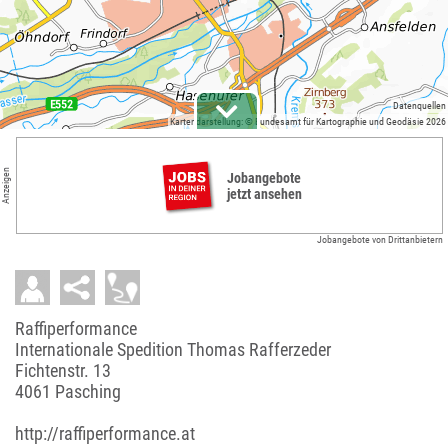
Datenquellen
Kartendarstellung: © Bundesamt für Kartographie und Geodäsie 2026
Anzeigen
Jobangebote
jetzt ansehen
Jobangebote von Drittanbietern
Raffiperformance
Internationale Spedition Thomas Rafferzeder
Fichtenstr. 13
4061 Pasching
http://raffiperformance.at