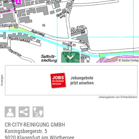
© Städte-Verlag
Anzeigen
Jobangebote
jetzt ansehen
Jobangebote von Drittanbietern
CR-CITY-REINIGUNG GMBH
Koningsbergerstr. 5
9020 Klagenfurt am Wörthersee