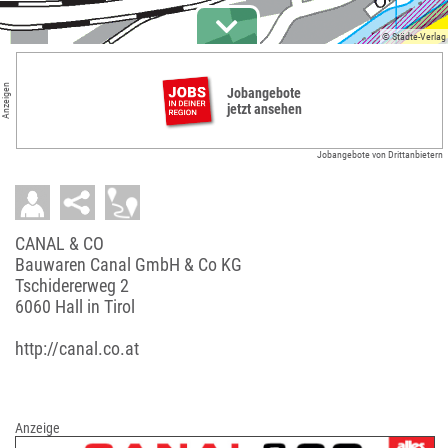
© Städte-Verlag
Anzeigen
Jobangebote
jetzt ansehen
Jobangebote von Drittanbietern
CANAL & CO
Bauwaren Canal GmbH & Co KG
Tschidererweg 2
6060 Hall in Tirol
http://canal.co.at
Anzeige