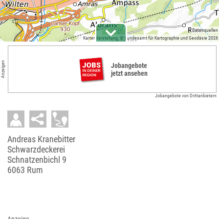
Datenquellen
Kartendarstellung: © Bundesamt für Kartographie und Geodäsie 2026
Anzeigen
Jobangebote
jetzt ansehen
Jobangebote von Drittanbietern
Andreas Kranebitter
Schwarzdeckerei
Schnatzenbichl 9
6063 Rum