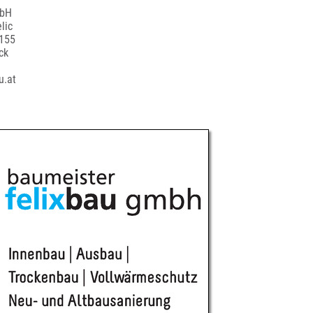
mbH
lic
 155
ck
u.at