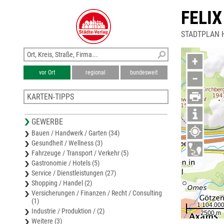
FELI
STADTPLAN H
+
vor Ort
regional
bundesweit
−
KARTEN-TIPPS
Stadtplan Innsbruck
GEWERBE
Bezirkskarte Innsbruck-Land
Bauen / Handwerk / Garten (34)
Stadtplan Schwaz
Gesundheit / Wellness (3)
Stadtplan Telfs
Fahrzeuge / Transport / Verkehr (5)
Bezirkskarte Schwaz
Gastronomie / Hotels (5)
Service / Dienstleistungen (27)
Shopping / Handel (2)
Versicherungen / Finanzen / Recht / Consulting
(1)
Industrie / Produktion / (2)
Weitere (3)