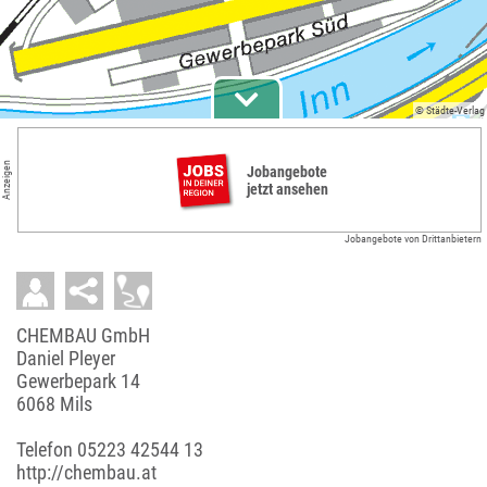
© Städte-Verlag
Anzeigen
Jobangebote
jetzt ansehen
Jobangebote von Drittanbietern
CHEMBAU GmbH
Daniel Pleyer
Gewerbepark 14
6068 Mils
Telefon
05223 42544 13
http://chembau.at