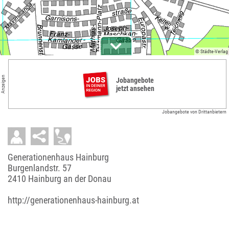
© Städte-Verlag
Anzeigen
Jobangebote
jetzt ansehen
Jobangebote von Drittanbietern
Generationenhaus Hainburg
Burgenlandstr. 57
2410 Hainburg an der Donau
http://generationenhaus-hainburg.at