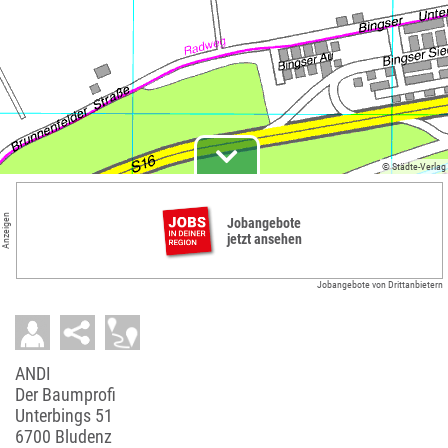
© Städte-Verlag
Anzeigen
Jobangebote
jetzt ansehen
Jobangebote von Drittanbietern
ANDI
Der Baumprofi
Unterbings 51
6700 Bludenz