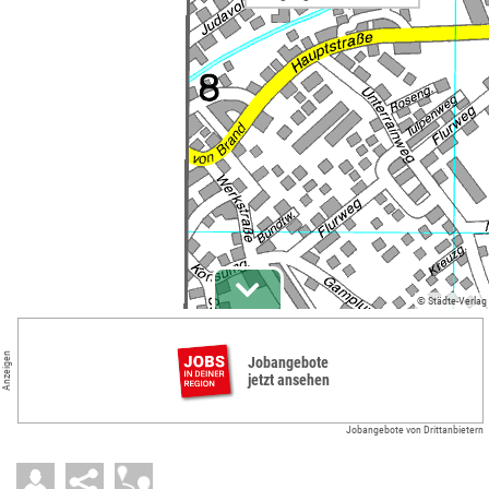
© Städte-Verlag
Anzeigen
Jobangebote
jetzt ansehen
Jobangebote von Drittanbietern