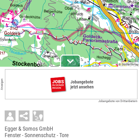
© Städte-Verlag
Anzeigen
Jobangebote
jetzt ansehen
Jobangebote von Drittanbietern
Egger & Somos GmbH
Fenster - Sonnenschutz - Tore