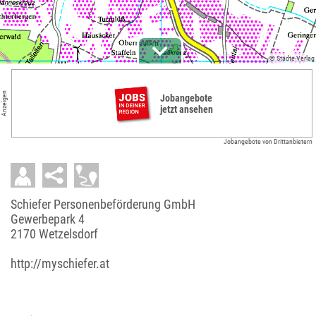
© Städte-Verlag
Anzeigen
Jobangebote
jetzt ansehen
Jobangebote von Drittanbietern
Schiefer Personenbeförderung GmbH
Gewerbepark 4
2170 Wetzelsdorf
http://myschiefer.at