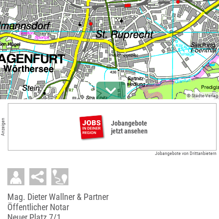
© Städte-Verlag
Anzeigen
Jobangebote
jetzt ansehen
Jobangebote von Drittanbietern
Mag. Dieter Wallner & Partner
Öffentlicher Notar
Neuer Platz 7/1