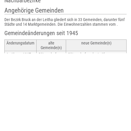
Nachbarbezirke
Angehörige Gemeinden
Der Bezirk Bruck an der Leitha gliedert sich in 33 Gemeinden, darunter fünf
Städte und 14 Marktgemeinden. Die Einwohnerzahlen stammen vom .
Gemeindeänderungen seit 1945
Änderungsdatum
alte
neue Gemeinde(n)
Gemeinde(n)
1. Jänner 1967
Götzendorf an
Götzendorf an der Leitha
der Leitha,
Pischelsdorf
1. Jänner 1968
Trautmannsdorf
Trautmannsdorf an der Leitha
an der Leitha,
Sarasdorf
1. Jänner 1969
Haslau, Maria
Haslau-Maria Ellend
Ellend
1. Jänner 1971
Bruck an der
Bruck an der Leitha
Leitha,
Wilfleinsdorf
Enzersdorf an
Enzersdorf an der Fischa
der Fischa,
Margarethen
am Moos