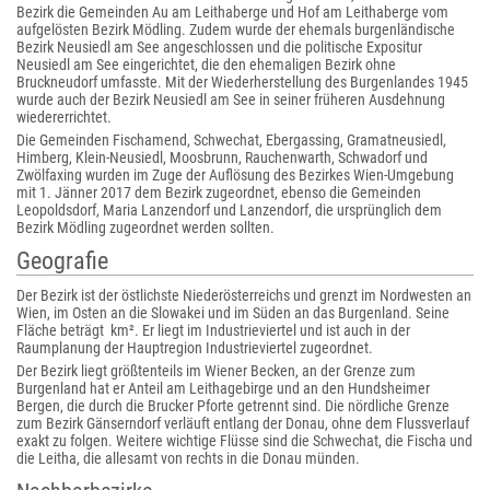
Bezirk die Gemeinden Au am Leithaberge und Hof am Leithaberge vom
aufgelösten Bezirk Mödling. Zudem wurde der ehemals burgenländische
Bezirk Neusiedl am See angeschlossen und die politische Expositur
Neusiedl am See eingerichtet, die den ehemaligen Bezirk ohne
Bruckneudorf umfasste. Mit der Wiederherstellung des Burgenlandes 1945
wurde auch der Bezirk Neusiedl am See in seiner früheren Ausdehnung
wiedererrichtet.
Die Gemeinden Fischamend, Schwechat, Ebergassing, Gramatneusiedl,
Himberg, Klein-Neusiedl, Moosbrunn, Rauchenwarth, Schwadorf und
Zwölfaxing wurden im Zuge der Auflösung des Bezirkes Wien-Umgebung
mit 1. Jänner 2017 dem Bezirk zugeordnet, ebenso die Gemeinden
Leopoldsdorf, Maria Lanzendorf und Lanzendorf, die ursprünglich dem
Bezirk Mödling zugeordnet werden sollten.
Geografie
Der Bezirk ist der östlichste Niederösterreichs und grenzt im Nordwesten an
Wien, im Osten an die Slowakei und im Süden an das Burgenland. Seine
Fläche beträgt km². Er liegt im Industrieviertel und ist auch in der
Raumplanung der Hauptregion Industrieviertel zugeordnet.
Der Bezirk liegt größtenteils im Wiener Becken, an der Grenze zum
Burgenland hat er Anteil am Leithagebirge und an den Hundsheimer
Bergen, die durch die Brucker Pforte getrennt sind. Die nördliche Grenze
zum Bezirk Gänserndorf verläuft entlang der Donau, ohne dem Flussverlauf
exakt zu folgen. Weitere wichtige Flüsse sind die Schwechat, die Fischa und
die Leitha, die allesamt von rechts in die Donau münden.