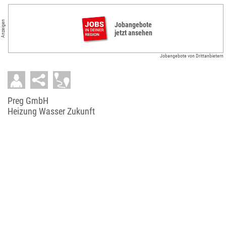
Anzeigen
Jobangebote
jetzt ansehen
Jobangebote von Drittanbietern
Preg GmbH
Heizung Wasser Zukunft