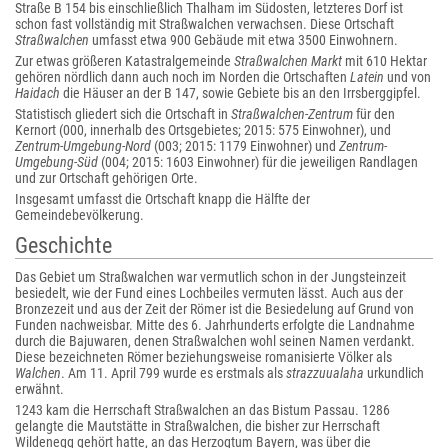
Straße B 154 bis einschließlich Thalham im Südosten, letzteres Dorf ist
schon fast vollständig mit Straßwalchen verwachsen. Diese Ortschaft
Straßwalchen
umfasst etwa 900 Gebäude mit etwa 3500 Einwohnern.
Zur etwas größeren Katastralgemeinde
Straßwalchen Markt
mit 610 Hektar
gehören nördlich dann auch noch im Norden die Ortschaften
Latein
und von
Haidach
die Häuser an der B 147, sowie Gebiete bis an den Irrsberggipfel.
Statistisch gliedert sich die Ortschaft in
Straßwalchen-Zentrum
für den
Kernort (000, innerhalb des Ortsgebietes; 2015: 575 Einwohner), und
Zentrum-Umgebung-Nord
(003; 2015: 1179 Einwohner) und
Zentrum-
Umgebung-Süd
(004; 2015: 1603 Einwohner) für die jeweiligen Randlagen
und zur Ortschaft gehörigen Orte.
Insgesamt umfasst die Ortschaft knapp die Hälfte der
Gemeindebevölkerung.
Geschichte
Das Gebiet um Straßwalchen war vermutlich schon in der Jungsteinzeit
besiedelt, wie der Fund eines Lochbeiles vermuten lässt. Auch aus der
Bronzezeit und aus der Zeit der Römer ist die Besiedelung auf Grund von
Funden nachweisbar. Mitte des 6. Jahrhunderts erfolgte die Landnahme
durch die Bajuwaren, denen Straßwalchen wohl seinen Namen verdankt.
Diese bezeichneten Römer beziehungsweise romanisierte Völker als
Walchen
. Am 11. April 799 wurde es erstmals als
strazzuualaha
urkundlich
erwähnt.
1243 kam die Herrschaft Straßwalchen an das Bistum Passau. 1286
gelangte die Mautstätte in Straßwalchen, die bisher zur Herrschaft
Wildenegg gehört hatte, an das Herzogtum Bayern, was über die