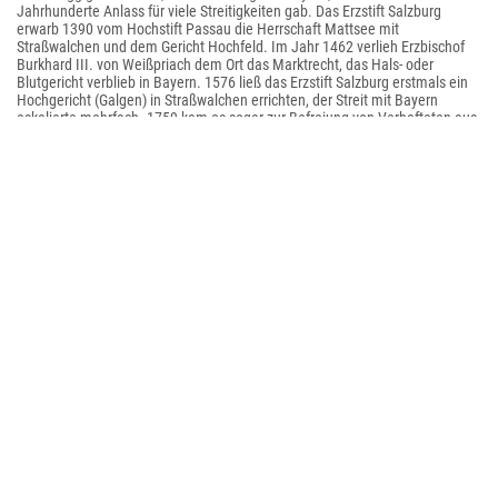
Jahrhunderte Anlass für viele Streitigkeiten gab. Das Erzstift Salzburg
erwarb 1390 vom Hochstift Passau die Herrschaft Mattsee mit
Straßwalchen und dem Gericht Hochfeld. Im Jahr 1462 verlieh Erzbischof
Burkhard III. von Weißpriach dem Ort das Marktrecht, das Hals- oder
Blutgericht verblieb in Bayern. 1576 ließ das Erzstift Salzburg erstmals ein
Hochgericht (Galgen) in Straßwalchen errichten, der Streit mit Bayern
eskalierte mehrfach. 1759 kam es sogar zur Befreiung von Verhafteten aus
dem Gefängnis durch reguläre bayerische Truppen.
Mit dem Ende des Erzstifts kam Straßwalchen zwischen 1806 und 1810
vollständig unter bayerische Herrschaft, dann kam der Ort mit dem
Salzburger Land endgültig an Österreich, seinerzeit der Salzachkreis von
Österreich ob der Enns. 1850 kam es zur Zusammenlegung von Markt- und
Landgemeinde Straßwalchen. Mit der Eröffnung der Kaiserin Elisabeth-
Bahn 1860 wurde Straßwalchen an das Bahnnetz angeschlossen. 1914
wurde der Markt elektrifiziert.
Mit dem Bau der West Autobahn (A 1) 1963 nahm die Bedeutung der
Bundesstraße 1, die durch Straßwalchen führt und die Hauptverbindung
zwischen Wien und Salzburg war, ab.
Bevölkerungsentwicklung
Kultur und Sehenswürdigkeiten
Katholische Pfarrkirche Straßwalchen hl. Martin mit
denkmalgeschütztem Pfarrhof und Wirtschaftsgebäude
Pfleggericht Straßwalchen: Das Gericht wurde im Jahre 1801 vom
Gerichtsbezirk Neumarkt eingezogen und gehört seither zum