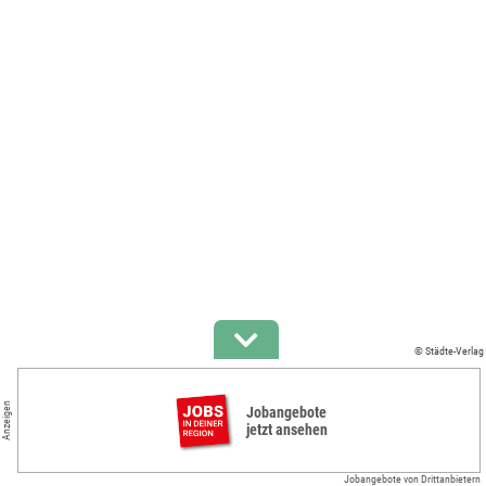
© Städte-Verlag
Anzeigen
Jobangebote
jetzt ansehen
Jobangebote von Drittanbietern