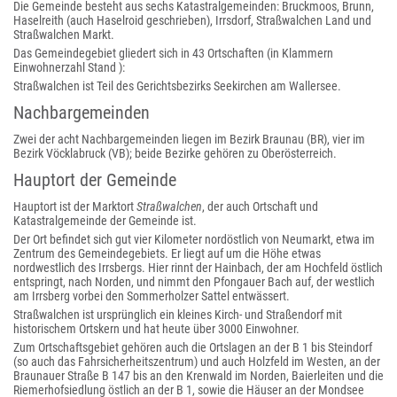
Die Gemeinde besteht aus sechs Katastralgemeinden: Bruckmoos, Brunn,
Haselreith (auch Haselroid geschrieben), Irrsdorf, Straßwalchen Land und
Straßwalchen Markt.
Das Gemeindegebiet gliedert sich in 43 Ortschaften (in Klammern
Einwohnerzahl Stand ):
Straßwalchen ist Teil des Gerichtsbezirks Seekirchen am Wallersee.
Nachbargemeinden
Zwei der acht Nachbargemeinden liegen im Bezirk Braunau (BR), vier im
Bezirk Vöcklabruck (VB); beide Bezirke gehören zu Oberösterreich.
Hauptort der Gemeinde
Hauptort ist der Marktort
Straßwalchen
, der auch Ortschaft und
Katastralgemeinde der Gemeinde ist.
Der Ort befindet sich
gut vier Kilometer nordöstlich von Neumarkt, etwa im
Zentrum des Gemeindegebiets. Er liegt auf um die Höhe etwas
nordwestlich des Irrsbergs. Hier rinnt der Hainbach, der am Hochfeld östlich
entspringt, nach Norden, und nimmt den Pfongauer Bach auf, der westlich
am Irrsberg vorbei den Sommerholzer Sattel entwässert.
Straßwalchen ist ursprünglich ein kleines Kirch- und Straßendorf mit
historischem Ortskern und hat heute über 3000 Einwohner.
Zum Ortschaftsgebiet gehören auch die Ortslagen an der B 1 bis Steindorf
(so auch das Fahrsicherheitszentrum) und auch Holzfeld im Westen, an der
Braunauer Straße B 147 bis an den Krenwald im Norden, Baierleiten und die
Riemerhofsiedlung östlich an der B 1, sowie die Häuser an der Mondsee