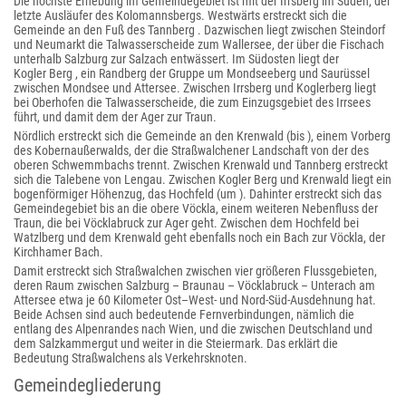
Die höchste Erhebung im Gemeindegebiet ist mit der Irrsberg im Süden, der
letzte Ausläufer des Kolomannsbergs. Westwärts erstreckt sich die
Gemeinde an den Fuß des Tannberg . Dazwischen liegt zwischen Steindorf
und Neumarkt die Talwasserscheide zum Wallersee, der über die Fischach
unterhalb Salzburg zur Salzach entwässert. Im Südosten liegt der
Kogler Berg , ein Randberg der Gruppe um Mondseeberg und Saurüssel
zwischen Mondsee und Attersee. Zwischen Irrsberg und Koglerberg liegt
bei Oberhofen die Talwasserscheide, die zum Einzugsgebiet des Irrsees
führt, und damit dem der Ager zur Traun.
Nördlich erstreckt sich die Gemeinde an den Krenwald (bis ), einem Vorberg
des Kobernaußerwalds, der die Straßwalchener Landschaft von der des
oberen Schwemmbachs trennt. Zwischen Krenwald und Tannberg erstreckt
sich die Talebene von Lengau. Zwischen Kogler Berg und Krenwald liegt ein
bogenförmiger Höhenzug, das Hochfeld (um ). Dahinter erstreckt sich das
Gemeindegebiet bis an die obere Vöckla, einem weiteren Nebenfluss der
Traun, die bei Vöcklabruck zur Ager geht. Zwischen dem Hochfeld bei
Watzlberg und dem Krenwald geht ebenfalls noch ein Bach zur Vöckla, der
Kirchhamer Bach.
Damit erstreckt sich Straßwalchen zwischen vier größeren Flussgebieten,
deren Raum zwischen Salzburg – Braunau – Vöcklabruck – Unterach am
Attersee etwa je 60 Kilometer Ost–West- und Nord-Süd-Ausdehnung hat.
Beide Achsen sind auch bedeutende Fernverbindungen, nämlich die
entlang des Alpenrandes nach Wien, und die zwischen Deutschland und
dem Salzkammergut und weiter in die Steiermark. Das erklärt die
Bedeutung Straßwalchens als Verkehrsknoten.
Gemeindegliederung