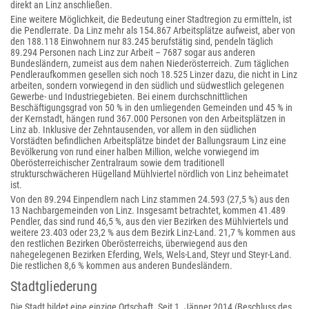
direkt an Linz anschließen.
Eine weitere Möglichkeit, die Bedeutung einer Stadtregion zu ermitteln, ist
die Pendlerrate. Da Linz mehr als 154.867 Arbeitsplätze aufweist, aber von
den 188.118 Einwohnern nur 83.245 berufstätig sind, pendeln täglich
89.294 Personen nach Linz zur Arbeit – 7687 sogar aus anderen
Bundesländern, zumeist aus dem nahen Niederösterreich. Zum täglichen
Pendleraufkommen gesellen sich noch 18.525 Linzer dazu, die nicht in Linz
arbeiten, sondern vorwiegend in den südlich und südwestlich gelegenen
Gewerbe- und Industriegebieten. Bei einem durchschnittlichen
Beschäftigungsgrad von 50 % in den umliegenden Gemeinden und 45 % in
der Kernstadt, hängen rund 367.000 Personen von den Arbeitsplätzen in
Linz ab. Inklusive der Zehntausenden, vor allem in den südlichen
Vorstädten befindlichen Arbeitsplätze bindet der Ballungsraum Linz eine
Bevölkerung von rund einer halben Million, welche vorwiegend im
Oberösterreichischer Zentralraum sowie dem traditionell
strukturschwächeren Hügelland Mühlviertel nördlich von Linz beheimatet
ist.
Von den 89.294 Einpendlern
nach Linz stammen 24.593 (27,5 %) aus den
13 Nachbargemeinden von Linz. Insgesamt betrachtet, kommen 41.489
Pendler, das sind rund 46,5 %, aus den vier Bezirken des Mühlviertels und
weitere 23.403 oder 23,2 % aus dem Bezirk Linz-Land. 21,7 % kommen aus
den restlichen Bezirken Oberösterreichs, überwiegend aus den
nahegelegenen Bezirken Eferding, Wels, Wels-Land, Steyr und Steyr-Land.
Die restlichen 8,6 % kommen aus anderen Bundesländern.
Stadtgliederung
Die Stadt bildet eine einzige Ortschaft. Seit 1. Jänner 2014 (Beschluss des