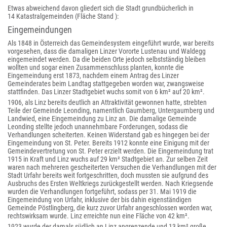
Etwas abweichend davon gliedert sich die Stadt grundbücherlich in
14 Katastralgemeinden (Fläche Stand ):
Eingemeindungen
Als 1848 in Österreich das Gemeindesystem eingeführt wurde, war bereits
vorgesehen, dass die damaligen Linzer Vororte Lustenau und Waldegg
eingemeindet werden. Da die beiden Orte jedoch selbstständig bleiben
wollten und sogar einen Zusammenschluss planten, konnte die
Eingemeindung erst 1873, nachdem einem Antrag des Linzer
Gemeinderates beim Landtag stattgegeben worden war, zwangsweise
stattfinden. Das Linzer Stadtgebiet wuchs somit von 6 km² auf 20 km².
1906, als Linz bereits deutlich an Attraktivität gewonnen hatte, strebten
Teile der Gemeinde Leonding, namentlich Gaumberg, Untergaumberg und
Landwied, eine Eingemeindung zu Linz an. Die damalige Gemeinde
Leonding stellte jedoch unannehmbare Forderungen, sodass die
Verhandlungen scheiterten. Keinen Widerstand gab es hingegen bei der
Eingemeindung von St. Peter. Bereits 1912 konnte eine Einigung mit der
Gemeindevertretung von St. Peter erzielt werden. Die Eingemeindung trat
1915 in Kraft und Linz wuchs auf 29 km² Stadtgebiet an. Zur selben Zeit
waren nach mehreren gescheiterten Versuchen die Verhandlungen mit der
Stadt Urfahr bereits weit fortgeschritten, doch mussten sie aufgrund des
Ausbruchs des Ersten Weltkriegs zurückgestellt werden. Nach Kriegsende
wurden die Verhandlungen fortgeführt, sodass per 31. Mai 1919 die
Eingemeindung von Urfahr, inklusive der bis dahin eigenständigen
Gemeinde Pöstlingberg, die kurz zuvor Urfahr angeschlossen worden war,
rechtswirksam wurde. Linz erreichte nun eine Fläche von 42 km².
1923 wurde der damals südlich an Linz angrenzende und 13 km² große