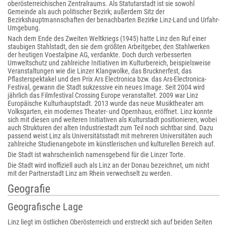
oberösterreichischen Zentralraums. Als Statutarstadt ist sie sowohl
Gemeinde als auch politischer Bezirk; außerdem Sitz der
Bezirkshauptmannschaften der benachbarten Bezirke Linz-Land und Urfahr-
Umgebung.
Nach dem Ende des Zweiten Weltkriegs (1945) hatte Linz den Ruf einer
staubigen Stahlstadt, den sie dem größten Arbeitgeber, den Stahlwerken
der heutigen Voestalpine AG, verdankte. Doch durch verbesserten
Umweltschutz und zahlreiche Initiativen im Kulturbereich, beispielsweise
Veranstaltungen wie die Linzer Klangwolke, das Brucknerfest, das
Pflasterspektakel und den Prix Ars Electronica bzw. das Ars-Electronica-
Festival, gewann die Stadt sukzessive ein neues Image. Seit 2004 wird
jährlich das Filmfestival Crossing Europe veranstaltet. 2009 war Linz
Europäische Kulturhauptstadt. 2013 wurde das neue Musiktheater am
Volksgarten, ein modernes Theater- und Opernhaus, eröffnet. Linz konnte
sich mit diesen und weiteren Initiativen als Kulturstadt positionieren, wobei
auch Strukturen der alten Industriestadt zum Teil noch sichtbar sind. Dazu
passend weist Linz als Universitätsstadt mit mehreren Universitäten auch
zahlreiche Studienangebote im künstlerischen und kulturellen Bereich auf.
Die Stadt ist wahrscheinlich namensgebend für die Linzer Torte.
Die Stadt wird inoffiziell auch als Linz an der Donau bezeichnet, um nicht
mit der Partnerstadt Linz am Rhein verwechselt zu werden.
Geografie
Geografische Lage
Linz liegt im östlichen Oberösterreich und erstreckt sich auf beiden Seiten