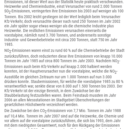
Emissionen, ist dieser Wert aus der Statistik heute praktisch verschwunden.
Heizwerke und Chemieindustrie, einst Verursacher von rund 2.000 Tonnen
SO
-Emissionen, verringerten ihre Emissionen bis 2003 auf weniger als 100
2
Tonnen. Bis 2002 leicht gestiegen ist der Wert lediglich beim Verursacher
Kfz-Verkehr, doch verursachte dieser nach rund 250 Tonnen im Jahr 2002
ein Jahr später sogar etwas weniger als die chemische Industrie plus
Heizwerke. Die restlichen Emissionen verursachen einerseits die
voestalpine, nämlich rund 3.700 Tonnen, und andererseits sonstige
Industrie- und Gewerbebetriebe mit circa 200 Tonnen, statt 750 im Jahr
1985.
NO
-Emissionen waren einst zu rund 60 % auf die Chemiebetriebe der Stadt
2
zurückzuführen, doch reduzierten diese ihre Emissionen von knapp 10.000
Tonnen im Jahr 1985 auf circa 800 Tonnen im Jahr 2003. Nachdem NO
-
2
Emissionen auch beim Kfz-Verkehr auf knapp 2.000 halbiert werden
konnten, ist der Hauptverursacher nun die voestalpine, welche die NO
-
2
Ausstöße im gleichen Zeitraum nur um 1.000 Tonnen auf nun 3.000
drücken konnte. Staubemissionen, für welche die voestalpine 1985 zu 80 %
verantwortlich war, senkte diese von 8.000 auf 1.500 Tonnen bis 2003. Der
Kfz-Verkehr ist der einzige Bereich, in dem Zuwächse bei der
Staubbelastung festzustellen waren. Beim Feinstaub mussten im Jahr
2006 an allen Messstationen im Stadtgebiet Überschreitungen der
gesetzlichen Höchstwerte verzeichnet werden.
Die Zuwächse bei den CO
-Emissionen von 7,7 Mio. Tonnen im Jahr 1988
2
auf 10,4 Mio. Tonnen im Jahr 2007 sind auf die Heizwerke, die Chemie und
vor allem auf die voestalpine zurückzuführen, die sich bis 1993, dem Jahr
mit dem niedrigsten Gesamtwert, noch für den Rückgang der Emissionen