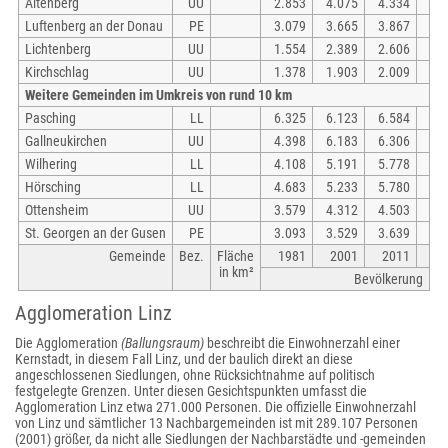
Altenberg
UU
2.853
4.075
4.334
Luftenberg an der Donau
PE
3.079
3.665
3.867
Lichtenberg
UU
1.554
2.389
2.606
Kirchschlag
UU
1.378
1.903
2.009
Weitere Gemeinden im Umkreis von rund 10 km
Pasching
LL
6.325
6.123
6.584
Gallneukirchen
UU
4.398
6.183
6.306
Wilhering
LL
4.108
5.191
5.778
Hörsching
LL
4.683
5.233
5.780
Ottensheim
UU
3.579
4.312
4.503
St. Georgen an der Gusen
PE
3.093
3.529
3.639
Gemeinde
Bez.
Fläche
1981
2001
2011
in km²
Bevölkerung
Agglomeration Linz
Die Agglomeration
(Ballungsraum)
beschreibt die Einwohnerzahl einer
Kernstadt, in diesem Fall Linz, und der baulich direkt an diese
angeschlossenen Siedlungen, ohne Rücksichtnahme auf politisch
festgelegte Grenzen. Unter diesen Gesichtspunkten umfasst die
Agglomeration Linz etwa 271.000 Personen. Die offizielle Einwohnerzahl
von Linz und sämtlicher 13 Nachbargemeinden ist mit 289.107 Personen
(2001) größer, da nicht alle Siedlungen der Nachbarstädte und -gemeinden