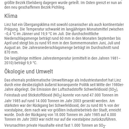
größte Bezirk Ebelsberg dagegen wurde geteilt. Im Osten grenzt er nun an
den neu geschaffenen Bezirk Pichling.
Klima
Linz hat ein Übergangsklima mit sowohl ozeanischer als auch kontinentaler
Prägung. Die Temperatur schwankt im langjährigen Monatsmittel zwischen
−0,4 °C im Jänner und 19,9 °C im Juli. Die durchschnittliche
Niederschlagsmenge beträgt rund 60 mm in den Monaten September bis
April und steigt bis zu rund 95 mm in den Sommermonaten Juni, Juli und
August an. Die Jahresniederschlagsmenge beträgt im Durchschnitt rund
870 mm.
Die langjährige mittlere Jahrestemperatur (ermittelt in den Jahren 1981–
2010) beträgt 9,9 °C.
Ökologie und Umwelt
Das ehemals problematische Umweltimage als Industriestandort hat Linz
durch eine diesbezüglich äußerst konsequente Politik seit Mitte der 1980er-
Jahre abgelegt. Die Emission der Luftschadstoffe Schwefeldioxid (SO
),
2
Feinstaub und Stickstoffdioxid (NO
) konnte von rund 47.000 Tonnen im
2
Jahr 1985 auf rund 14.000 Tonnen im Jahr 2003 gesenkt werden. Am
stärksten war der Rückgang bei Schwefeldioxid, der zu rund 80 % von der
voestalpine, dem nach wie vor größten Industriebetrieb der Stadt, erreicht
wurde. Doch der Rückgang von 18.000 Tonnen im Jahr 1985 auf 4.000
Tonnen im Jahr 2003 war nicht nur auf die voestalpine zurückzuführen.
Verursachten private Haushalte einst fast 1.000 Tonnen an SO
-
2