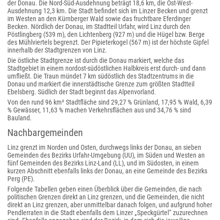
der Donau. Die Nord-Süd-Ausdehnung beträgt 18,6 km, die Ost-West-
Ausdehnung 12,3 km. Die Stadt befindet sich im Linzer Becken und grenzt
im Westen an den Kürnberger Wald sowie das fruchtbare Eferdinger
Becken. Nördlich der Donau, im Stadtteil Urfahr, wird Linz durch den
Pöstlingberg (539 m), den Lichtenberg (927 m) und die Hügel bzw. Berge
des Mühlviertels begrenzt. Der Pipieterkogel (567 m) ist der höchste Gipfel
innerhalb der Stadtgrenzen von Linz.
Die östliche Stadtgrenze ist durch die Donau markiert, welche das
Stadtgebiet in einem nordost-südöstlichen Halbkreis erst durch- und dann
umfließt. Die Traun mündet 7 km südöstlich des Stadtzentrums in die
Donau und markiert die innerstädtische Grenze zum größten Stadtteil
Ebelsberg. Südlich der Stadt beginnt das Alpenvorland.
Von den rund 96 km² Stadtfläche sind 29,27 % Grünland, 17,95 % Wald, 6,39
% Gewässer, 11,63 % machen Verkehrsflächen aus und 34,76 % sind
Bauland.
Nachbargemeinden
Linz grenzt im Norden und Osten, durchwegs links der Donau, an sieben
Gemeinden des Bezirks Urfahr-Umgebung (UU), im Süden und Westen an
fünf Gemeinden des Bezirks Linz-Land (LL), und im Südosten, in einem
kurzen Abschnitt ebenfalls links der Donau, an eine Gemeinde des Bezirks
Perg (PE).
Folgende Tabellen geben einen Überblick über die Gemeinden, die nach
politischen Grenzen direkt an Linz grenzen, und die Gemeinden, die nicht
direkt an Linz grenzen, aber unmittelbar danach folgen, und aufgrund hoher
Pendlerraten in die Stadt ebenfalls dem Linzer „Speckgürtel“ zuzurechnen