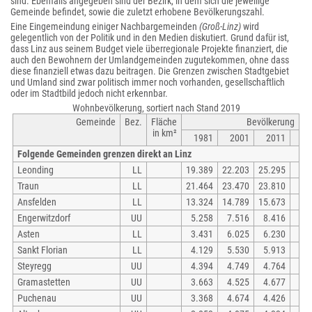
sind. Ebenfalls angegeben sind der Bezirk, in dem sich die jeweilige
Gemeinde befindet, sowie die zuletzt erhobene Bevölkerungszahl.
Eine Eingemeindung einiger Nachbargemeinden
(Groß-Linz)
wird
gelegentlich von der Politik und in den Medien diskutiert. Grund dafür ist,
dass Linz aus seinem Budget viele überregionale Projekte finanziert, die
auch den Bewohnern der Umlandgemeinden zugutekommen, ohne dass
diese finanziell etwas dazu beitragen. Die Grenzen zwischen Stadtgebiet
und Umland sind zwar politisch immer noch vorhanden, gesellschaftlich
oder im Stadtbild jedoch nicht erkennbar.
Wohnbevölkerung, sortiert nach Stand 2019
Gemeinde
Bez.
Fläche
Bevölkerung
in km²
1981
2001
2011
Folgende Gemeinden grenzen direkt an Linz
Leonding
LL
19.389
22.203
25.295
Traun
LL
21.464
23.470
23.810
Ansfelden
LL
13.324
14.789
15.673
Engerwitzdorf
UU
5.258
7.516
8.416
Asten
LL
3.431
6.025
6.230
Sankt Florian
LL
4.129
5.530
5.913
Steyregg
UU
4.394
4.749
4.764
Gramastetten
UU
3.663
4.525
4.677
Puchenau
UU
3.368
4.674
4.426