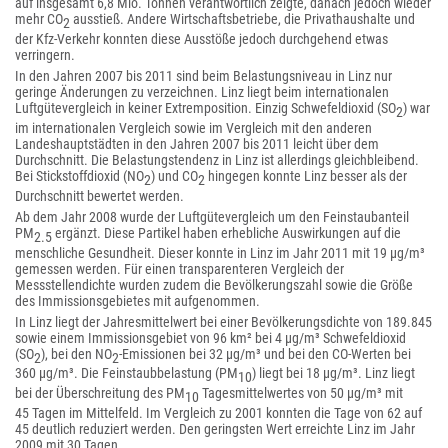
auf insgesamt 6,8 Mio. Tonnen verantwortlich zeigte, danach jedoch wieder
mehr CO
ausstieß. Andere Wirtschaftsbetriebe, die Privathaushalte und
2
der Kfz-Verkehr konnten diese Ausstöße jedoch durchgehend etwas
verringern.
In den Jahren 2007 bis 2011 sind beim Belastungsniveau in Linz nur
geringe Änderungen zu verzeichnen. Linz liegt beim internationalen
Luftgütevergleich in keiner Extremposition. Einzig Schwefeldioxid (SO
) war
2
im internationalen Vergleich sowie im Vergleich mit den anderen
Landeshauptstädten in den Jahren 2007 bis 2011 leicht über dem
Durchschnitt. Die Belastungstendenz in Linz ist allerdings gleichbleibend.
Bei Stickstoffdioxid (NO
) und CO
hingegen konnte Linz besser als der
2
2
Durchschnitt bewertet werden.
Ab dem Jahr 2008 wurde der Luftgütevergleich um den Feinstaubanteil
PM
ergänzt. Diese Partikel haben erhebliche Auswirkungen auf die
2.5
menschliche Gesundheit. Dieser konnte in Linz im Jahr 2011 mit 19 μg/m³
gemessen werden. Für einen transparenteren Vergleich der
Messstellendichte wurden zudem die Bevölkerungszahl sowie die Größe
des Immissionsgebietes mit aufgenommen.
In Linz liegt der Jahresmittelwert bei einer Bevölkerungsdichte von 189.845
sowie einem Immissionsgebiet von 96 km² bei 4 μg/m³ Schwefeldioxid
(SO
), bei den NO
-Emissionen bei 32 μg/m³ und bei den CO-Werten bei
2
2
360 μg/m³. Die Feinstaubbelastung (PM
) liegt bei 18 μg/m³. Linz liegt
10
bei der Überschreitung des PM
Tagesmittelwertes von 50 μg/m³ mit
10
45 Tagen im Mittelfeld. Im Vergleich zu 2001 konnten die Tage von 62 auf
45 deutlich reduziert werden. Den geringsten Wert erreichte Linz im Jahr
2009 mit 30 Tagen.