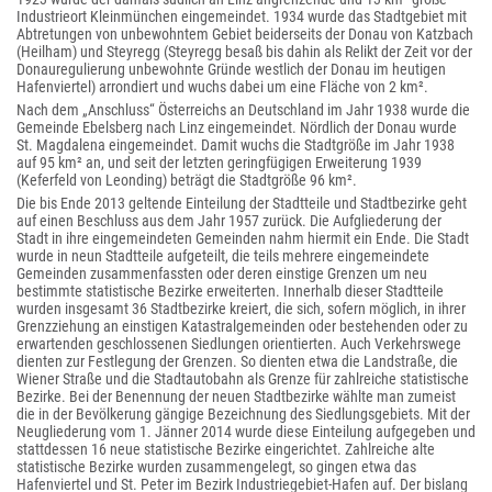
Industrieort Kleinmünchen eingemeindet. 1934 wurde das Stadtgebiet mit
Abtretungen von unbewohntem Gebiet beiderseits der Donau von Katzbach
(Heilham) und Steyregg (Steyregg besaß bis dahin als Relikt der Zeit vor der
Donauregulierung unbewohnte Gründe westlich der Donau im heutigen
Hafenviertel) arrondiert und wuchs dabei um eine Fläche von 2 km².
Nach dem „Anschluss“ Österreichs an Deutschland im Jahr 1938 wurde die
Gemeinde Ebelsberg nach Linz eingemeindet. Nördlich der Donau wurde
St. Magdalena eingemeindet. Damit wuchs die Stadtgröße im Jahr 1938
auf 95 km² an, und seit der letzten geringfügigen Erweiterung 1939
(Keferfeld von Leonding) beträgt die Stadtgröße 96 km².
Die bis Ende 2013 geltende Einteilung der Stadtteile und Stadtbezirke geht
auf einen Beschluss aus dem Jahr 1957 zurück. Die Aufgliederung der
Stadt in ihre eingemeindeten Gemeinden nahm hiermit ein Ende. Die Stadt
wurde in neun Stadtteile aufgeteilt, die teils mehrere eingemeindete
Gemeinden zusammenfassten oder deren einstige Grenzen um neu
bestimmte statistische Bezirke erweiterten. Innerhalb dieser Stadtteile
wurden insgesamt 36 Stadtbezirke kreiert, die sich, sofern möglich, in ihrer
Grenzziehung an einstigen Katastralgemeinden oder bestehenden oder zu
erwartenden geschlossenen Siedlungen orientierten. Auch Verkehrswege
dienten zur Festlegung der Grenzen. So dienten etwa die Landstraße, die
Wiener Straße und die Stadtautobahn als Grenze für zahlreiche statistische
Bezirke. Bei der Benennung der neuen Stadtbezirke wählte man zumeist
die in der Bevölkerung gängige Bezeichnung des Siedlungsgebiets. Mit der
Neugliederung vom 1. Jänner 2014 wurde diese Einteilung aufgegeben und
stattdessen 16 neue statistische Bezirke eingerichtet. Zahlreiche alte
statistische Bezirke wurden zusammengelegt, so gingen etwa das
Hafenviertel und St. Peter im Bezirk Industriegebiet-Hafen auf. Der bislang