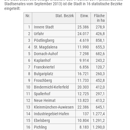
Stadtsenates vom September 2013) ist die Stadt in 16 statistische Bezirke
eingeteilt:
Nr.
Stat. Bezirk
Einw.
Fläche
in ha
1
Innere Stadt
25.386
278,9
2
Urfahr
24.017
426,8
3
Pöstlingberg
4.619
858,1
4
St. Magdalena
11.990
655,3
5
Dornach-Auhof
7.298
682,6
6
Kaplanhof
9.914
243,2
7
Franckviertel
6.856
120,7
8
Bulgariplatz
16.721
260,3
9
Froschberg
11.733
452,8
10
Bindermichl-Keferfeld
20.303
412,0
11
Spallerhof
12.725
297,1
12
Neue Heimat
13.823
413,2
13
Kleinmünchen-Auwiesen
22.386
645,1
14
Industriegebiet-Hafen
137
1.277,4
15
Ebelsberg
10.804
1.291,2
16
Pichling
8.183
1.290,0