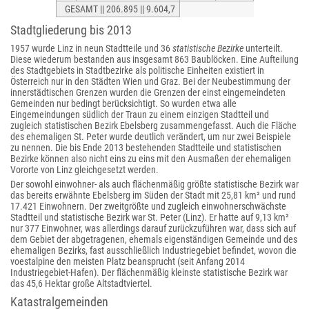
GESAMT || 206.895 || 9.604,7
Stadtgliederung bis 2013
1957 wurde Linz in neun Stadtteile und 36
statistische Bezirke
unterteilt.
Diese wiederum bestanden aus insgesamt 863 Baublöcken. Eine Aufteilung
des Stadtgebiets in Stadtbezirke als politische Einheiten existiert in
Österreich nur in den Städten Wien und Graz. Bei der Neubestimmung der
innerstädtischen Grenzen wurden die Grenzen der einst eingemeindeten
Gemeinden nur bedingt berücksichtigt. So wurden etwa alle
Eingemeindungen südlich der Traun zu einem einzigen Stadtteil und
zugleich statistischen Bezirk Ebelsberg zusammengefasst. Auch die Fläche
des ehemaligen St. Peter wurde deutlich verändert, um nur zwei Beispiele
zu nennen. Die bis Ende 2013 bestehenden Stadtteile und statistischen
Bezirke können also nicht eins zu eins mit den Ausmaßen der ehemaligen
Vororte von Linz gleichgesetzt werden.
Der sowohl einwohner- als auch flächenmäßig größte statistische Bezirk war
das bereits erwähnte Ebelsberg im Süden der Stadt mit 25,81 km² und rund
17.421 Einwohnern. Der zweitgrößte und zugleich einwohnerschwächste
Stadtteil und statistische Bezirk war St. Peter (Linz). Er hatte auf 9,13 km²
nur 377 Einwohner, was allerdings darauf zurückzuführen war, dass sich auf
dem Gebiet der abgetragenen, ehemals eigenständigen Gemeinde und des
ehemaligen Bezirks, fast ausschließlich Industriegebiet befindet, wovon die
voestalpine den meisten Platz beansprucht (seit Anfang 2014
Industriegebiet-Hafen). Der flächenmäßig kleinste statistische Bezirk war
das 45,6 Hektar große Altstadtviertel.
Katastralgemeinden