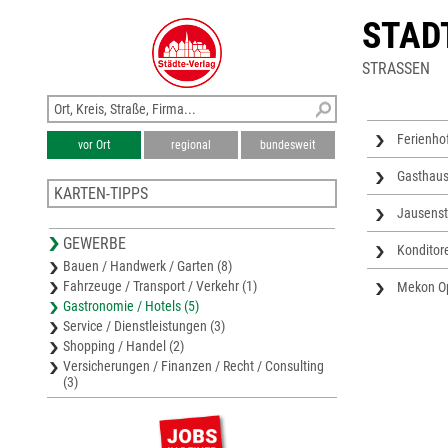
STAD
STRASSEN
Ferienho
vor Ort
regional
bundesweit
Gasthaus
KARTEN-TIPPS
Jausenst
Bezirkskarte Grieskirchen
GEWERBE
Bezirkskarte Wels-Land
Konditor
Bauen / Handwerk / Garten (8)
Stadtplan Wels
Fahrzeuge / Transport / Verkehr (1)
Mekon O
Bezirkskarte Eferding
Gastronomie / Hotels (5)
Stadtplan Attnang-Puchheim
Service / Dienstleistungen (3)
Shopping / Handel (2)
Versicherungen / Finanzen / Recht / Consulting
(3)