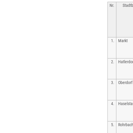
Nr.
Stadtb
1.
Markt
2.
Hatlerdo
3.
Oberdorf
4.
Haselst
5.
Rohrbac