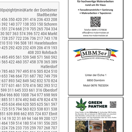
00px|right|mini|Karte der Dornbirner
Stadtbezirke
2 456 350 420 291 416 236 433 208
 392 140 377 138 353 150 Schoren
3 551 274 668 219 705 265 704 334
330 507 363 574 396 572 404 Markt
2 728 257 722 236 736 217 743 178
210 510 196 508 181 Haselstauden
9 425 292 420 232 439 206 419 193
408 203 Rohrbach
0 495 495 561 539 548 571 560 592
3 565 422 460 357 458 378 365 389
Hatlerdorf
0 785 463 797 495 816 505 824 510
0 653 746 664 731 687 782 749 759
2 637 893 542 849 542 832 570 824
7 577 631 461 570 416 582 393 512
 599 311 645 333 661 316 Oberdorf
 864 966 800 1008 764 977 698 969
2 885 511 874 492 840 478 824 478
9 435 634 494 620 505 625 561 597
5 725 515 794 563 823 538 831 538
851 639 898 662 855 724 837 Ebnit
5 14 19 32 31 69 94 144 99 200 127
8 464 159 514 180 514 191 556 205
8 224 726 233 735 259 707 268 707