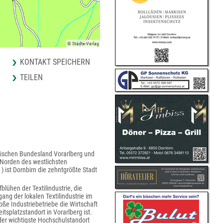
© Städte-Verlag
KONTAKT SPEICHERN
TEILEN
ichischen Bundesland Vorarlberg und
m Norden des westlichsten
 ist Dornbirn die zehntgrößte Stadt
lühen der Textilindustrie, die
ng der lokalen Textilindustrie im
ße Industriebetriebe die Wirtschaft
tsplatzstandort in Vorarlberg ist.
der wichtigste Hochschulstandort