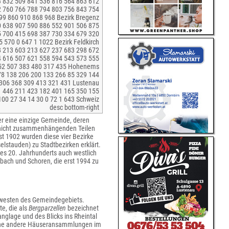
3 832 509 841 536 816 564 863 612
2 760 766 788 794 803 756 843 754
99 860 910 868 968 Bezirk Bregenz
0 638 907 590 886 552 901 506 875
5 700 415 698 387 730 334 679 320
 570 0 647 1 1022 Bezirk Feldkirch
8 213 603 213 627 237 683 298 672
4 616 507 621 558 594 543 573 555
52 507 383 480 317 435 Hohenems
78 138 206 200 133 266 85 329 144
306 368 309 413 321 431 Lustenau
1 446 211 423 182 401 165 350 155
00 27 34 14 30 0 72 1 643 Schweiz
desc bottom-right
r eine einzige Gemeinde, deren
er nicht zusammenhängenden Teilen
rst 1902 wurden diese vier Bezirke
elstauden) zu Stadtbezirken erklärt.
es 20. Jahrhunderts auch westlich
rbach und Schoren, die erst 1994 zu
rdwesten des Gemeindegebiets.
e, die als
Bergparzellen
bezeichnet
glage und des Blicks ins Rheintal
iche andere Häuseransammlungen im