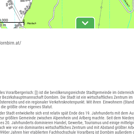
ornbirn.at/
ales Vorarlbergerisch: []) ist die bevölkerungsreichste Stadtgemeinde im österre
er Bezirkshauptmannschaft Dornbirn. Die Stadt ist ein wirtschaftliches Zentrum i
terreichs und ein regionaler Verkehrsknotenpunkt. Mit ihren Einwohnern (Stand )
 die größte ohne eigenes Statut.
er Stadt entwickelte sich erst relativ spät Ende des 19. Jahrhunderts mit dem Aufb
zur größten Gemeinde zwischen Alpenrhein und Arlberg machte. Seit dem Niederga
 des 20. Jahrhunderts dominieren Handel, Gewerbe, Tourismus und einige mittelgro
nach wie vor ein dominantes wirtschaftliches Zentrum und mit Abstand größter Arbei
1990er Jahren hier etablierten Fachhochschule Vorarlberg ist Dornbirn außerdem 