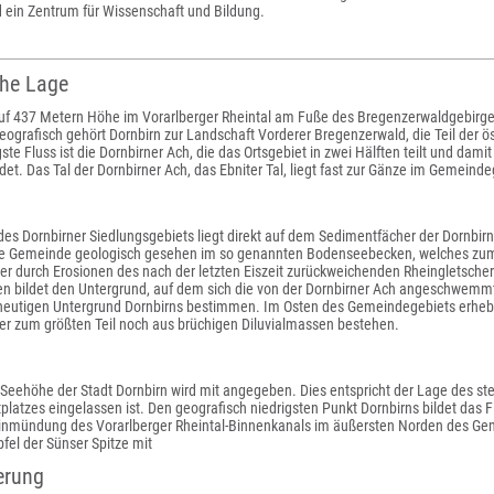
 ein Zentrum für Wissenschaft und Bildung.
che Lage
 auf 437 Metern Höhe im Vorarlberger Rheintal am Fuße des Bregenzerwaldgebirg
eografisch gehört Dornbirn zur Landschaft Vorderer Bregenzerwald, die Teil der ös
ste Fluss ist die Dornbirner Ach, die das Ortsgebiet in zwei Hälften teilt und dami
ldet. Das Tal der Dornbirner Ach, das Ebniter Tal, liegt fast zur Gänze im Gemeind
 des Dornbirner Siedlungsgebiets liegt direkt auf dem Sedimentfächer der Dornbir
die Gemeinde geologisch gesehen im so genannten Bodenseebecken, welches zum T
er durch Erosionen des nach der letzten Eiszeit zurückweichenden Rheingletscher
 bildet den Untergrund, auf dem sich die von der Dornbirner Ach angeschwemm
heutigen Untergrund Dornbirns bestimmen. Im Osten des Gemeindegebiets erhebe
ier zum größten Teil noch aus brüchigen Diluvialmassen bestehen.
Seehöhe der Stadt Dornbirn wird mit angegeben. Dies entspricht der Lage des st
platzes eingelassen ist. Den geografisch niedrigsten Punkt Dornbirns bildet das 
Einmündung des Vorarlberger Rheintal-Binnenkanals im äußersten Norden des Ge
pfel der Sünser Spitze mit
erung