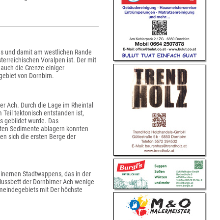
es und damit am westlichen Rande
terreichischen Voralpen ist. Der mit
t auch die Grenze einiger
egebiet von Dornbirn.
ner Ach. Durch die Lage im Rheintal
eil tektonisch entstanden ist,
s gebildet wurde. Das
ten Sedimente ablagern konnten
n sich die ersten Berge der
einernen Stadtwappens, das in der
Flussbett der Dornbirner Ach wenige
meindegebiets mit Der höchste