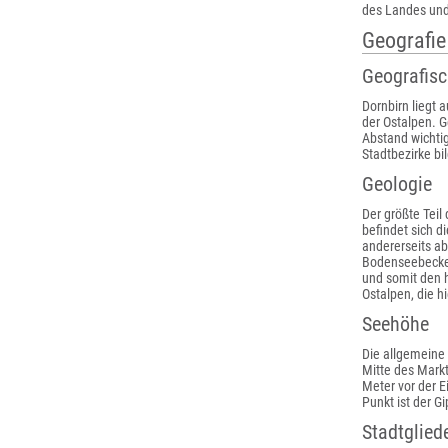
des Landes und
Geografie
Geografis
Dornbirn liegt
der Ostalpen. G
Abstand wichtig
Stadtbezirke bi
Geologie
Der größte Teil
befindet sich 
andererseits ab
Bodenseebecken
und somit den 
Ostalpen, die h
Seehöhe
Die allgemeine 
Mitte des Markt
Meter vor der 
Punkt ist der Gi
Stadtglied