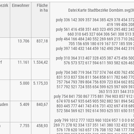
ezirk
Einwohner
Fläche
in ha
Datei:Karte Stadtbezirke Dornbirn.svg|3
poly 336 142 309 357 364 385 429 378 454 37
419 199 406 208
poly 561 416 458 351 443 323 495 295 482 24
660 310 645 327 604 306 541 308 513 
poly 464 166 484 240 552 269 669 215 710 26
13.706
837,18
705 156 659 180 619 167 577 185 559 
poly 397 140 432 144 459 162 490 294 442 31
poly 310 364 313 407 328 435 387 475 456 50
rf
11.161
1.534,42
576 573 572 617 594 611 593 582 626 46
poly 704 340 719 364 737 374 744 430 762 45
831 513 837 536 811 564 858 611 782 640 77
757 764 793 789 804 756 839 723 834 662 85
5.000
5.175,33
517 792 521 724 555 654 599 625 597 609 59
363 515 331 544 313
poly 754 841 750 867 775 881 794 903 857 912
674 970 647 935 645 905 592 882 561 894 54
auden
5.409
840,67
803 445 777 441 743 416 731 432 697 418 68
572 584 569 621 592 614 593 625 551 650 51
poly 799 1012 777 1023 960 1024 957 1 0 0 0 6
269 71 278 92 334 137 351 141 380 132 432 13
h
7.755
458,93
576 178 620 163 657 176 708 152 748 177 73