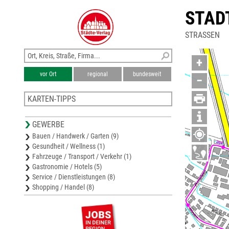
STAD
STRASSEN
+
vor Ort
regional
bundesweit
−
KARTEN-TIPPS
Stadtplan Lauterach
GEWERBE
Bezirkskarte Bregenz
Bauen / Handwerk / Garten (9)
Stadtplan Hohenems
Gesundheit / Wellness (1)
Stadtplan Bregenz
Fahrzeuge / Transport / Verkehr (1)
Stadtplan Lustenau
Gastronomie / Hotels (5)
Service / Dienstleistungen (8)
Shopping / Handel (8)