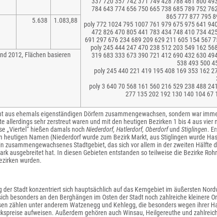
337 720 357 742 371 749 428 788 461 800 49
784 643 774 656 750 665 738 685 789 752 76
865 777 877 795 8
5.638
1.083,88
poly 772 1024 795 1007 761 979 675 975 641 94
472 826 470 805 441 783 434 748 410 734 42
691 297 676 234 689 209 629 211 605 154 567 75
poly 245 444 247 470 238 512 203 549 162 56
nd 2012, Flächen basieren
319 683 333 673 390 721 412 690 432 630 49
538 493 500 4
poly 245 440 221 419 195 408 169 353 162 2
poly 3 640 70 568 161 560 216 529 238 488 24
277 135 202 192 130 140 104 67 1
icht aus ehemals eigenständigen Dörfern zusammengewachsen, sondern war imme
e allerdings sehr zerstreut waren und mit den heutigen Bezirken 1 bis 4 aus vi
se „Viertel“ hießen damals noch
Niederdorf, Hatlerdorf, Oberdorf
und
Stiglingen
. E
hren heutigen Namen (Niederdorf wurde zum Bezirk Markt, aus Stiglingen wurde Has
ein zusammengewachsenes Stadtgebiet, das sich vor allem in der zweiten Hälfte d
tark ausgebreitet hat. In diesen Gebieten entstanden so teilweise die Bezirke Roh
ezirken wurden.
g der Stadt konzentriert sich hauptsächlich auf das Kerngebiet im äußersten No
ich besonders an den Berghängen im Osten der Stadt noch zahlreiche kleinere Ort
sen zählen unter anderem Watzenegg und Kehlegg, die besonders wegen ihrer Han
kspreise aufweisen. Außerdem gehören auch Winsau, Heilgereuthe und zahlre