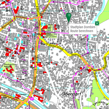
Stadtplan Dornbirn
Route berechnen