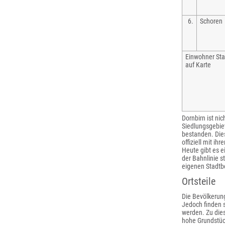
6.
Schoren
Einwohner Sta
auf Karte
Dornbirn ist n
Siedlungsgebiet
bestanden. Die
offiziell mit i
Heute gibt es 
der Bahnlinie s
eigenen Stadtb
Ortsteile
Die Bevölkerun
Jedoch finden s
werden. Zu die
hohe Grundstüc