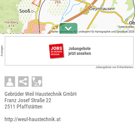
Datenquellen
Kartendarstellung: © Bundesamt für Kartographie und Geodäsie 2026
Anzeigen
Jobangebote
jetzt ansehen
Jobangebote von Drittanbietern
Gebrüder Weil Haustechnik GmbH
Franz Josef Straße 22
2511 Pfaffstätten
http://weul-haustechnik.at