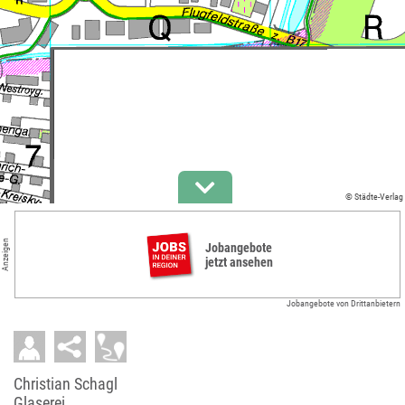
© Städte-Verlag
Anzeigen
Jobangebote
jetzt ansehen
Jobangebote von Drittanbietern
Christian Schagl
Glaserei