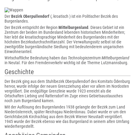
Der
Bezirk Oberpullendorf
(, kroatisch ) ist ein Politischer Bezirk des
Burgenlandes.
Der Bezirk entspricht der Region
Mittelburgenland
. Dieses Gebiet ist ein
Zentrum der beiden im Bundesland lebenden historischen Minderheiten;
hier lebt die kroatischsprachige Minderheit des Burgenlandes mit der
höchsten Bezirksdurchschnittanzahl. Der Verwaltungssitz selbst ist die
zweitgrößte burgenländische Siedlung mit bedeutenderem ungarischen
Einwohneranteil.
Wirtschaftliche Bedeutung haben das
Technologiezentrum Mittelburgenland
in Neutal. Für den Fremdenverkehr wichtig ist die Therme Lutzmannsburg.
Geschichte
Der Bezirk ging aus dem Stuhlbezirk Oberpullendorf des Komitats Ödenburg
hervor, wurde infolge der neuen Grenzziehung aber vor allem im Nordosten
vergrößert. Die endgültige Grenzlinie wurde 1923 erreicht als die
Ortschaften Liebing und Rattersdorf im Zuge eines Gebietsaustausches
noch zum Burgenland kamen.
Mit der Auflösung des Burgenlandes 1938 gelangte der Bezirk zum Land
Niederösterreich, später Reichsgau Niederdonau. Dabei wurde er um den
Gerichtsbezirk Kirchschlag aus dem Bezirk Wiener Neustadt vergrößert.
1945 wurde der Bezirk ebenso wie das Burgenland in seinem alten Umfang
wiederhergestellt.