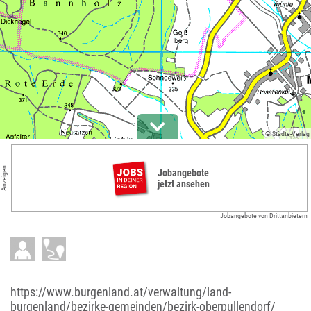
© Städte-Verlag
Anzeigen
Jobangebote
jetzt ansehen
Jobangebote von Drittanbietern
https://www.burgenland.at/verwaltung/land-
burgenland/bezirke-gemeinden/bezirk-oberpullendorf/