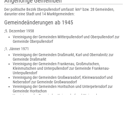
Angehörige Gemeinden
Der politische Bezirk Oberpullendorf umfasst km² bzw. 28 Gemeinden,
darunter eine Stadt und 14 Marktgemeinden:
Gemeindeänderungen ab 1945
;5. Dezember 1958
Vereinigung der Gemeinden Mitterpullendorf und Oberpullendorf zur
Gemeinde Oberpullendorf
;1. Jänner 1971
Vereinigung der Gemeinden Draßmarkt, Karl und Oberrabnitz zur
Gemeinde Draßmarkt
Vereinigung der Gemeinden Frankenau, Großmutschen,
Kleinmutschen und Unterpullendorf zur Gemeinde Frankenau-
Unterpullendorf
Vereinigung der Gemeinden Großwarasdorf, Kleinwarasdorf und
Nebersdorf zur Gemeinde Großwarasdorf
Vereinigung der Gemeinden Horitschon und Unterpetersdorf zur
Gemeinde Horitschon
Vereinigung der Gemeinden Kaisersdorf und Weingraben zur
Gemeinde Kaisersdorf
Vereinigung der Gemeinden Kobersdorf, Lindgraben und
Oberpetersdorf zur Gemeinde Kobersdorf
Vereinigung der Gemeinden Glashütten bei Langeck im Burgenland,
Hammerteich, Hochstraß, Langeck im Burgenland und Lockenhaus
zur Gemeinde Lockenhaus