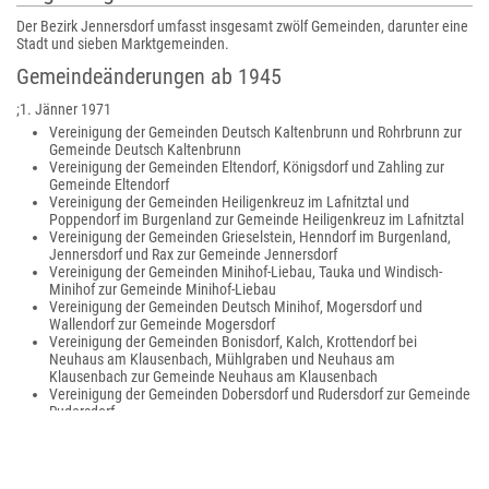
Der Bezirk Jennersdorf umfasst insgesamt zwölf Gemeinden, darunter eine
Stadt und sieben Marktgemeinden.
Gemeindeänderungen ab 1945
;1. Jänner 1971
Vereinigung der Gemeinden Deutsch Kaltenbrunn und Rohrbrunn zur
Gemeinde Deutsch Kaltenbrunn
Vereinigung der Gemeinden Eltendorf, Königsdorf und Zahling zur
Gemeinde Eltendorf
Vereinigung der Gemeinden Heiligenkreuz im Lafnitztal und
Poppendorf im Burgenland zur Gemeinde Heiligenkreuz im Lafnitztal
Vereinigung der Gemeinden Grieselstein, Henndorf im Burgenland,
Jennersdorf und Rax zur Gemeinde Jennersdorf
Vereinigung der Gemeinden Minihof-Liebau, Tauka und Windisch-
Minihof zur Gemeinde Minihof-Liebau
Vereinigung der Gemeinden Deutsch Minihof, Mogersdorf und
Wallendorf zur Gemeinde Mogersdorf
Vereinigung der Gemeinden Bonisdorf, Kalch, Krottendorf bei
Neuhaus am Klausenbach, Mühlgraben und Neuhaus am
Klausenbach zur Gemeinde Neuhaus am Klausenbach
Vereinigung der Gemeinden Dobersdorf und Rudersdorf zur Gemeinde
Rudersdorf
Vereinigung der Gemeinden Doiber, Gritsch, Neumarkt an der Raab,
Oberdrosen, Sankt Martin an der Raab und Welten zur Gemeinde
Sankt Martin an der Raab
Vereinigung der Gemeinden Krobotek, Rosendorf und Weichselbaum