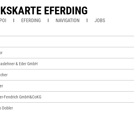
RKSKARTE EFERDING
POI
EFERDING
NAVIGATION
JOBS
or
aslehner & Eder GmbH
cher
er
er-Fendrich GmbH&CoKG
o Dobler