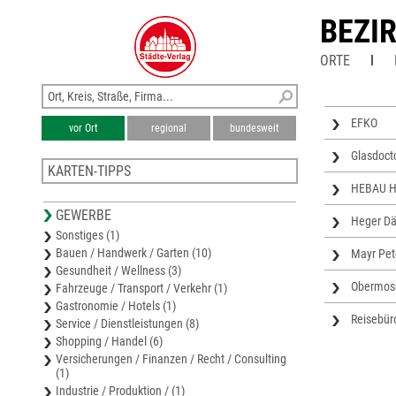
BEZI
ORTE
EFKO
vor Ort
regional
bundesweit
Glasdoct
KARTEN-TIPPS
HEBAU H
Bezirkskarte Wels-Land
GEWERBE
Stadtplan Ottensheim
Heger Dä
Sonstiges (1)
Stadtplan Marchtrenk
Bauen / Handwerk / Garten (10)
Mayr Pet
Stadtplan Wels
Gesundheit / Wellness (3)
Stadtplan Leonding
Obermos
Fahrzeuge / Transport / Verkehr (1)
Gastronomie / Hotels (1)
Reisebür
Service / Dienstleistungen (8)
Shopping / Handel (6)
Versicherungen / Finanzen / Recht / Consulting
(1)
Industrie / Produktion / (1)