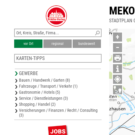
MEKO
STADTPLAN 
+
vor Ort
regional
bundesweit
−
KARTEN-TIPPS
Stadtplan Traun
GEWERBE
Stadtplan Leonding
Bauen / Handwerk / Garten (8)
Bezirkskarte Linz-Land
Fahrzeuge / Transport / Verkehr (1)
Stadtplan Linz
Gastronomie / Hotels (5)
Stadtplan Ottensheim
Service / Dienstleistungen (3)
Shopping / Handel (2)
Versicherungen / Finanzen / Recht / Consulting
(3)