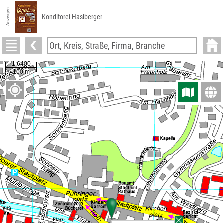
Anzeigen
Konditorei Haslberger