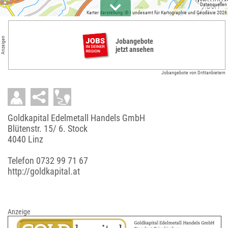
Datenquellen
Kartendarstellung: © Bundesamt für Kartographie und Geodäsie 2026
Anzeigen
Jobangebote
jetzt ansehen
Jobangebote von Drittanbietern
Goldkapital Edelmetall Handels GmbH
Blütenstr. 15/ 6. Stock
4040 Linz
Telefon
0732 99 71 67
http://goldkapital.at
Anzeige